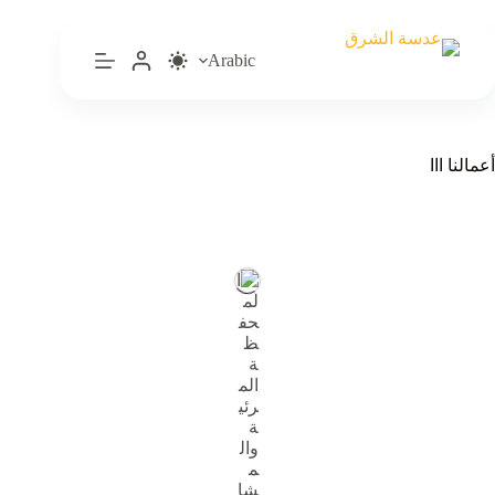
لتجاوز
لى
لمحتوى
Arabic
أعمالنا ااا