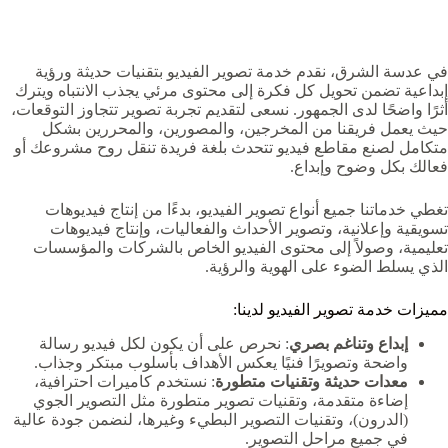
في عدسة الشرق، نقدم خدمة تصوير الفيديو بتقنيات حديثة ورؤية
إبداعية تضمن تحويل كل فكرة إلى محتوى مرئي يجذب الانتباه ويترك
أثرًا واضحًا لدى الجمهور. نسعى لتقديم تجربة تصوير تتجاوز التوقعات،
حيث يعمل فريقنا من المخرجين، والمصورين، والمحررين بشكل
متكامل لصنع مقاطع فيديو تتحدث بلغة فريدة تنقل روح مشروعك أو
فعالك بكل وضوح وإبداع.
تغطي خدماتنا جميع أنواع تصوير الفيديو، بدءًا من إنتاج فيديوهات
تسويقية وإعلانية، وتصوير الأحداث والفعاليات، وإنتاج فيديوهات
تعليمية، وصولاً إلى محتوى الفيديو الخاص بالشركات والمؤسسات
الذي يسلط الضوء على الهوية والرؤية.
مميزات خدمة تصوير الفيديو لدينا:
إبداع وتناغم بصري
: نحرص على أن يكون لكل فيديو رسالة
واضحة وتصويرًا فنيًا يعكس الأهداف بأسلوب مبتكر وجذاب.
معدات حديثة وتقنيات متطورة
: نستخدم كاميرات احترافية،
إضاءة متقدمة، وتقنيات تصوير متطورة مثل التصوير الجوي
(الدرون)، وتقنيات التصوير البطيء وغيرها، لنضمن جودة عالية
في جميع مراحل التصوير.